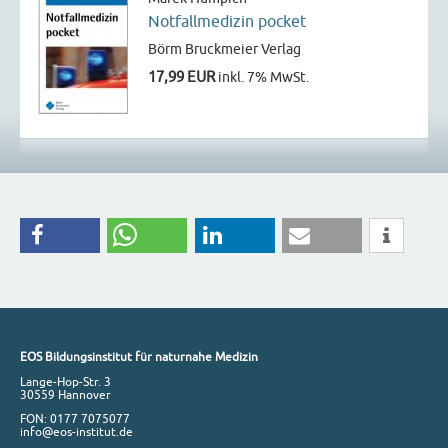
Notfallmedizin pocket
Börm Bruckmeier Verlag
17,99 EUR
inkl. 7% MwSt.
EOS Bildungsinstitut für naturnahe Medizin
Lange-Hop-Str. 3
30559 Hannover
FON: 0177 7075077
info@eos-institut.de